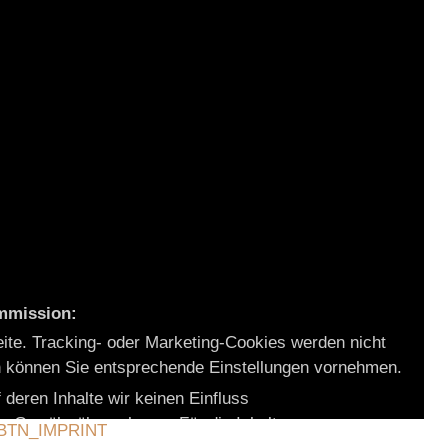
ommission:
eite. Tracking- oder Marketing-Cookies werden nicht
on können Sie entsprechende Einstellungen vornehmen.
 deren Inhalte wir keinen Einfluss
ne Gewähr übernehmen. Für die Inhalte
BTN_IMPRINT