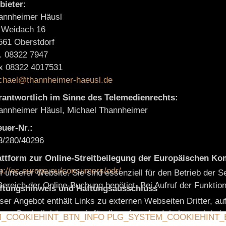
bieter:
annheimer Häusl
 Weidach 16
561 Oberstdorf
l. 08322 7947
x 08322 4017531
chael@thannheimer-haeusl.de
rantwortlich im Sinne des Telemedienrechts:
annheimer Häusl, Michael Thannheimer
euer-Nr.:
3/280/40296
attform zur Online-Streitbeilegung der Europäischen K
tp://ec.europa.eu/consumers/odr/
 unserer Website. Sie sind essenziell für den Betrieb der S
ereich der Online-Buchung benötigt. Bei Aufruf der Funkti
ftungshinweis und Haftungsausschluss
er Angebot enthält Links zu externen Webseiten Dritter, auf
ben. Deshalb können wir für diese fremden Inhalte auch kei
_COOKIEHINT_BTN_INFO
PLG_SYSTEM_COOKIEHINT_