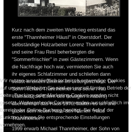
Kurz nach dem zweiten Weltkrieg entstand das
erste "Thannheimer Häusl" in Oberstdorf. Der
selbständige Holzarbeiter Lorenz Thannheimer
und seine Frau Resl beherbergten die
"Sommerfrischler" in zwei Gästezimmern. Wenn
die Nachfrage hoch war, vermieteten Sie auch
ihr eigenes Schlafzimmer und schliefen dann
Wir nutzen ausschließlich technisch notwendige Cookies
selbst in einem Zimmer im Untergeschoss. Der
auf unserer Website. Sie sind essenziell für den Betrieb der
Sohn Richard Thannheimer und seine Frau
Seite. Tracking- oder Marketing-Cookies werden nicht
Waltraud (die Eltern des heutigen Inhabers)
gesetzt. Weitergehende Cookies werden ausschließlich im
übernahmen das Haus 1976, bauten es um und
Bereich der Online-Buchung benötigt. Bei Aufruf der
gaben dem neuen Haus den Namen "Haus
Funktion können Sie entsprechende Einstellungen
Thannheimer".
vornehmen.
1999 erwarb Michael Thannheimer, der Sohn von